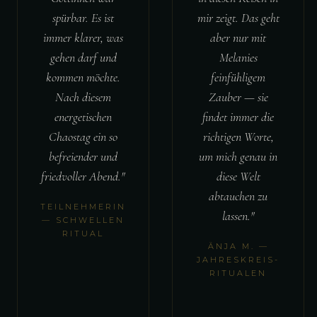
spürbar. Es ist
mir zeigt. Das geht
immer klarer, was
aber nur mit
gehen darf und
Melanies
kommen möchte.
feinfühligem
Nach diesem
Zauber — sie
energetischen
findet immer die
Chaostag ein so
richtigen Worte,
befreiender und
um mich genau in
friedvoller Abend."
diese Welt
abtauchen zu
TEILNEHMERIN
lassen."
— SCHWELLEN
RITUAL
ÄNJA M. —
JAHRESKREIS-
RITUALEN