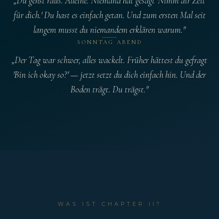
„Du gehst raus. Alleine. Niemand hat gesagt
'Nimm dir Zeit
für dich.'
Du hast es einfach getan. Und zum ersten Mal seit
langem musst du niemandem erklären warum."
SONNTAG ABEND
„Der Tag war schwer, alles wackelt. Früher hättest du gefragt
'Bin ich okay so?'
— jetzt setzt du dich einfach hin. Und der
Boden trägt. Du trägst."
WAS IST CHAPTER II?