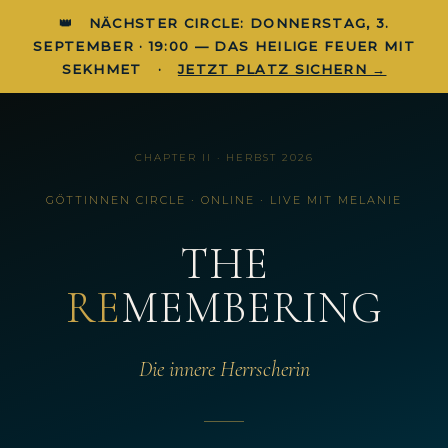
👑 NÄCHSTER CIRCLE: DONNERSTAG, 3.
SEPTEMBER · 19:00 — DAS HEILIGE FEUER MIT
SEKHMET ·
JETZT PLATZ SICHERN →
CHAPTER II · HERBST 2026
GÖTTINNEN CIRCLE · ONLINE · LIVE MIT MELANIE
THE
RE
MEMBERING
Die innere Herrscherin