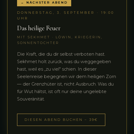
→ NÄCHSTER ABEND
DONNERSTAG, 3. SEPTEMBER · 19:00
UHR
Das heilige Feuer
MIT SEKHMET · LÖWIN, KRIEGERIN,
SONNENTOCHTER
Die Kraft, die du dir selbst verboten hast.
Sekhmet holt zurück, was du weggegeben
hast, weil es „zu viel" schien. In dieser
Seelenreise begegnen wir dem heiligen Zorn
— der Grenzhüter ist, nicht Ausbruch. Was du
für Wut hältst, ist oft nur deine ungelebte
Souveränität.
DIESEN ABEND BUCHEN – 39€