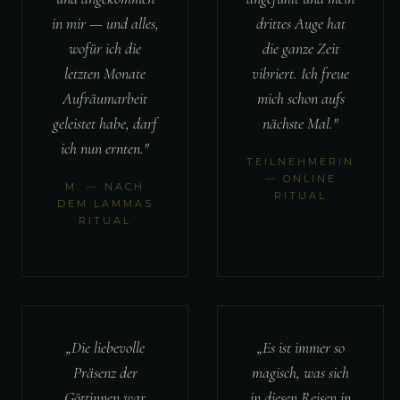
in mir — und alles,
drittes Auge hat
wofür ich die
die ganze Zeit
letzten Monate
vibriert. Ich freue
Aufräumarbeit
mich schon aufs
geleistet habe, darf
nächste Mal."
ich nun ernten."
TEILNEHMERIN
— ONLINE
M. — NACH
RITUAL
DEM LAMMAS
RITUAL
„Die liebevolle
„Es ist immer so
Präsenz der
magisch, was sich
Göttinnen war
in diesen Reisen in